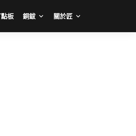
打點板
銅鈸
關於匠