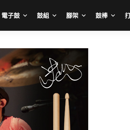
電子鼓
鼓組
腳架
鼓棒