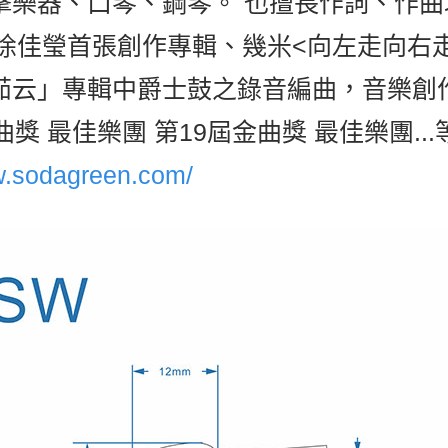
擊樂器、口琴、鋼琴。 也擅長作詞、作
徐佳瑩首張創作專輯、幾米<向左走向右走
茹云」專輯中爵士鼓之錄音編曲，音樂創
獎 最佳樂團 第19屆金曲獎 最佳樂團..
w.sodagreen.com/