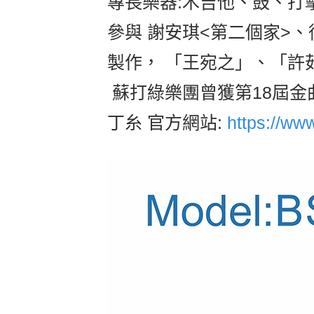
專長樂器:木吉他、鼓、打
參與 謝安琪<第二個家>、
製作， 「王宛之」、「許
蘇打綠樂團曾獲第18屆金曲
丁糸 官方網站:
https://ww